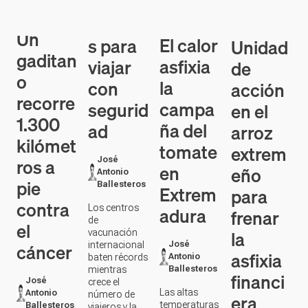
asfixia
viajar
de
o
la
con
acción
recorre
campa
segurid
en el
1.300
ña del
ad
arroz
kilómet
tomate
extrem
ros a
José
en
eño
Antonio
pie
Ballesteros
Extrem
para
contra
Los centros
adura
frenar
de
el
la
vacunación
cáncer
internacional
José
asfixia
baten récords
Antonio
mientras
Ballesteros
financi
José
crece el
Las altas
Antonio
número de
era
temperaturas
Ballesteros
viajeros y la
nocturnas
prevención
Juan Orozco
provocan
frente a
José
atraviesa
pérdidas de
enfermedade
Antonio
Extremadura
hasta el 30%,
s en destinos
Ballesteros
en su camino
según las
tropicales