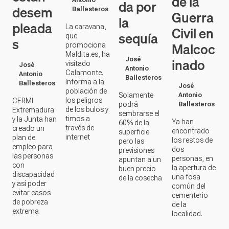
Malcoc
Maldita.es, ha
inado
José
visitado
José
Antonio
Calamonte.
Antonio
Ballesteros
Informa a la
Ballesteros
José
población de
Solamente
Antonio
los peligros
CERMI
podrá
Ballesteros
de los bulos y
Extremadura
sembrarse el
timos a
y la Junta han
Ya han
60% de la
través de
creado un
encontrado
superficie
internet
plan de
los restos de
pero las
empleo para
dos
previsiones
las personas
personas, en
apuntan a un
con
la apertura de
buen precio
discapacidad
una fosa
de la cosecha
y así poder
común del
evitar casos
cementerio
de pobreza
de la
extrema
localidad.
PROVINCIA
PROVINCIA
PROVINCIA
EXTREMADUR
DE
DE
DE
CÁCERES
BADAJOZ
BADAJOZ
Contenido en vídeo
Contenido en vídeo
Contenido en ví
SIMULACR
FESTIVIDA
ALERGIAS