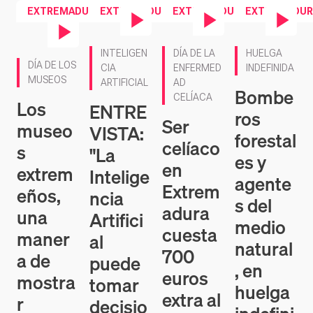
CIA
ENFERMED
INDEFINIDA
MUSEOS
ARTIFICIAL
AD
Bombe
CELÍACA
Los
ENTRE
ros
Ser
museo
VISTA:
forestal
celíaco
s
"La
es y
en
extrem
Intelige
agente
Extrem
eños,
ncia
s del
adura
una
Artifici
medio
cuesta
maner
al
natural
700
a de
puede
, en
euros
mostra
tomar
huelga
extra al
r
decisio
indefini
año
cultura
nes por
da
y
sí
José
patrim
misma"
Antonio
José
Ballesteros
Antonio