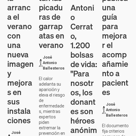
con
atas en
mejora
o,
una
verano
r el
1.200
nueva
acomp
bolsas
José
imagen
añamie
de vida:
Antonio
Ballesteros
y
nto a
"Para
El calor
mejora
pacient
nosotr
adelanta su
s en
es
os, los
aparición y
eleva el riesgo
sus
donant
de
José
enfermedade
instala
es son
Antonio
s, mientras
Ballesteros
ciones
expertos
héroes
piden
El documento
anónim
extremar la
fija criterios
José
prevención en
os"
comunes de
Antonio
actividades al
buenas
Ballesteros
aire libre y con
prácticas y
mascotas
José
visitas en
Renovación
Antonio
centros
de piscinas y
Ballesteros
sanitarios
cambios en la