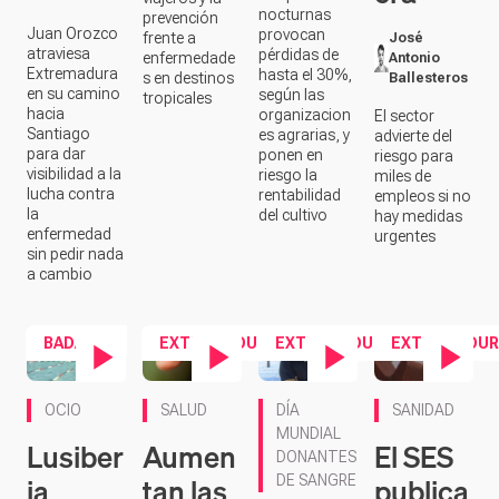
hacia
organizacion
El sector
Santiago
es agrarias, y
advierte del
para dar
ponen en
riesgo para
visibilidad a la
riesgo la
miles de
lucha contra
rentabilidad
empleos si no
la
del cultivo
hay medidas
enfermedad
urgentes
sin pedir nada
a cambio
BADAJOZ
EXTREMADURA
EXTREMADURA
EXTREMADUR
Contenido en vídeo
Contenido en vídeo
Contenido en vídeo
Contenido en ví
OCIO
SALUD
DÍA
SANIDAD
MUNDIAL
Lusiber
Aumen
El SES
DONANTES
ia
tan las
publica
DE SANGRE
arranc
picadu
una
Antoni
a el
ras de
guía
o
verano
garrap
para
Cerrat