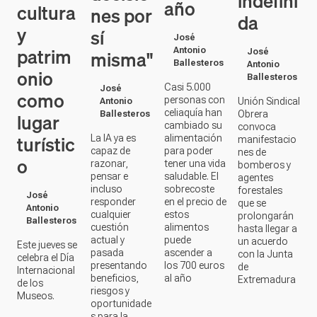
onio
Ballesteros
Casi 5.000
José
como
personas con
Unión Sindical
Antonio
celiaquía han
lugar
Obrera
Ballesteros
cambiado su
convoca
turístic
La IA ya es
alimentación
manifestacio
capaz de
para poder
nes de
o
razonar,
tener una vida
bomberos y
pensar e
saludable. El
agentes
incluso
sobrecoste
forestales
José
responder
en el precio de
que se
Antonio
cualquier
estos
prolongarán
Ballesteros
cuestión
alimentos
hasta llegar a
actual y
puede
un acuerdo
Este jueves se
pasada
ascender a
con la Junta
celebra el Día
presentando
los 700 euros
de
Internacional
beneficios,
al año
Extremadura
de los
riesgos y
Museos.
oportunidade
s para la
sociedad.
EXTREMADURA
PROVINCIA
EXTREMADURA
PROVINCIA
DE
DE