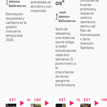
dentro del
gestión
Sufre de
Plan de
marcan la
talasemia,
Humanizació
temporada
una dolencia
n de la
2026
que le obliga
Atención
a recibir
Sanitaria
transfusiones
cada dos
semanas. Él
pone rostro a
la
importancia
de donar
sangre en
Extremadura
EXTREMADURA
CÁCERES
EXTREMADURA
EXTREMADUR
Contenido en vídeo
Contenido en vídeo
Contenido en vídeo
Contenido en ví
RACISMO
ACEITE
LGTBIFOBI
ELYSIUM
ADULTERA
A
CITY
ENTRE
DO
ENTRE
Elysiu