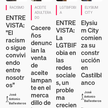
VISTA:
Cacere
VISTA:
m City
"El
ños
La
comien
racism
denunc
LGTBIF
za su
o sigue
ian la
obia en
constr
convivi
venta
las
ucción
endo
de
redes
en
entre
aceite
sociale
Castilbl
nosotr
lampan
s, un
anco
os"
te en el
proble
merca
José
ma
José
Antonio
Antonio
dillo de
Ballesteros
crecien
Ballesteros
la
El
te
Tras la
macroproyec
ciudad
polémica con
to de ciudad
Vinícius y los
de ocio en
José
insultos que
Castilblanco,
Antonio
José
ha recibido,
Elysium City,
Ballesteros