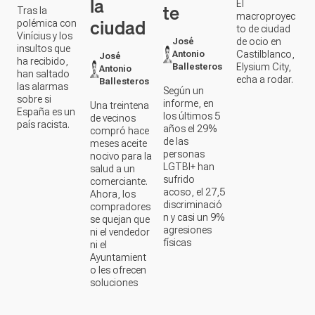
Antonio
han saltado
echa a rodar.
Ballesteros
las alarmas
Según un
sobre si
informe, en
Una treintena
España es un
los últimos 5
de vecinos
país racista.
años el 29%
compró hace
de las
meses aceite
personas
nocivo para la
LGTBI+ han
salud a un
sufrido
comerciante.
acoso, el 27,5
Ahora, los
discriminació
compradores
n y casi un 9%
se quejan que
agresiones
ni el vendedor
físicas
ni el
Ayuntamient
o les ofrecen
soluciones
EXTREMADURA
EXTREMADURA
EXTREMADURA
EXTREMADUR
Contenido en vídeo
Contenido en vídeo
Contenido en ví
Contenido en vídeo
INTELIGEN
DÍA DE LA
HUELGA
DÍA DE LOS