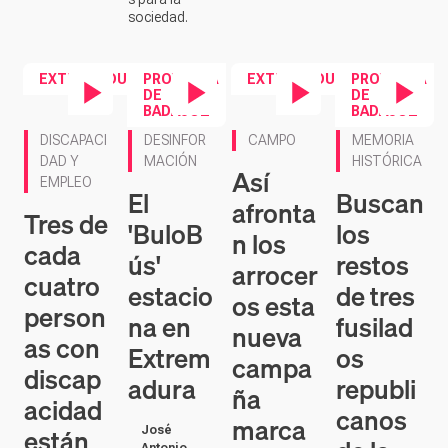
BADAJOZ
BADAJOZ
Contenido en vídeo
Contenido en vídeo
Contenido en vídeo
Contenido en ví
DISCAPACI
DESINFOR
CAMPO
MEMORIA
DAD Y
MACIÓN
HISTÓRICA
Así
EMPLEO
El
Buscan
afronta
Tres de
'BuloB
los
n los
cada
ús'
restos
arrocer
cuatro
estacio
de tres
os esta
person
na en
fusilad
nueva
as con
Extrem
os
campa
discap
adura
republi
ña
acidad
canos
marca
están
José
de la
Antonio
da por
desem
Ballesteros
Guerra
la
pleada
La caravana,
Civil en
sequía
que
s
promociona