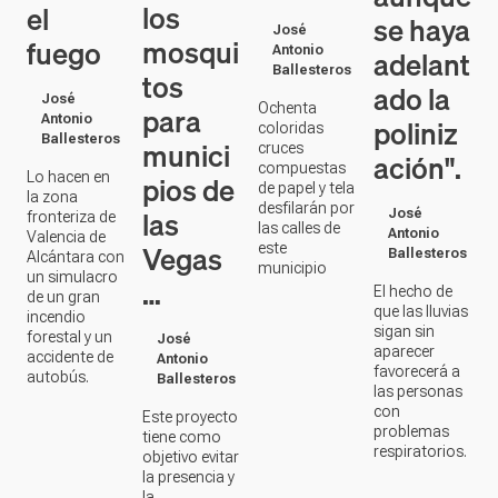
Ochenta
para
Antonio
poliniz
coloridas
Ballesteros
munici
cruces
ación".
compuestas
Lo hacen en
pios de
de papel y tela
la zona
desfilarán por
las
José
fronteriza de
las calles de
Antonio
Valencia de
Vegas
este
Ballesteros
Alcántara con
municipio
un simulacro
…
El hecho de
de un gran
que las lluvias
incendio
sigan sin
forestal y un
José
aparecer
accidente de
Antonio
favorecerá a
autobús.
Ballesteros
las personas
con
Este proyecto
problemas
tiene como
respiratorios.
objetivo evitar
la presencia y
la
proliferación
de insectos y
reducir así los
efectos
negativos que