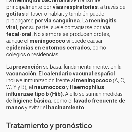
La
meningitis bacteriana
se transmite
principalmente por
vías respiratorias
, a través de
gotitas
al toser o hablar, y también puede
propagarse por
vía sanguínea
. La
meningitis
viral
, por su parte, suele contagiarse por
vía
fecal-oral
. No siempre se producen brotes,
aunque el
meningococo
sí puede causar
epidemias en entornos cerrados
, como
colegios o residencias.
La
prevención
se basa, fundamentalmente, en la
vacunación
. El
calendario vacunal español
incluye inmunización frente al
meningococo
(A, C,
W, Y y B), el
neumococo
y
Haemophilus
influenzae tipo b (Hib)
. A ello se suman medidas
de
higiene básica
, como el
lavado frecuente de
manos
y evitar el
hacinamiento
.
Tratamiento y pronóstico