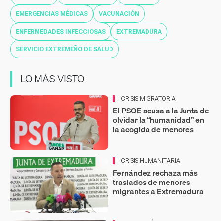
EMERGENCIAS MÉDICAS
VACUNACIÓN
ENFERMEDADES INFECCIOSAS
EXTREMADURA
SERVICIO EXTREMEÑO DE SALUD
LO MÁS VISTO
CRISIS MIGRATORIA
El PSOE acusa a la Junta de
olvidar la “humanidad” en
la acogida de menores
CRISIS HUMANITARIA
Fernández rechaza más
traslados de menores
migrantes a Extremadura