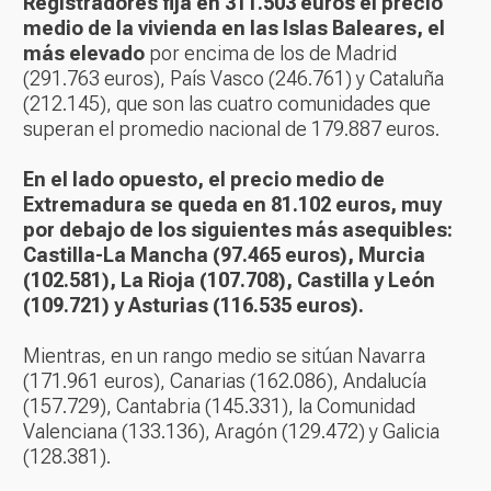
Registradores fija en 311.503 euros el precio
medio de la vivienda en las Islas Baleares, el
más elevado
por encima de los de Madrid
(291.763 euros), País Vasco (246.761) y Cataluña
(212.145), que son las cuatro comunidades que
superan el promedio nacional de 179.887 euros.
En el lado opuesto, el precio medio de
Extremadura se queda en 81.102 euros, muy
por debajo de los siguientes más asequibles:
Castilla-La Mancha (97.465 euros), Murcia
(102.581), La Rioja (107.708), Castilla y León
(109.721) y Asturias (116.535 euros).
Mientras, en un rango medio se sitúan Navarra
(171.961 euros), Canarias (162.086), Andalucía
(157.729), Cantabria (145.331), la Comunidad
Valenciana (133.136), Aragón (129.472) y Galicia
(128.381).