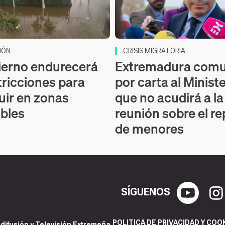
IÓN
CRISIS MIGRATORIA
ierno endurecerá
Extremadura comu
tricciones para
por carta al Minist
uir en zonas
que no acudirá a la
bles
reunión sobre el re
de menores
SÍGUENOS
POLITICA DE PRIVACIDAD Y COO
ifusión y Televisión Extremeña