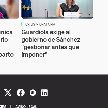
CRISIS MIGRATORIA
nica
Guardiola exige al
erio
gobierno de Sánchez
"gestionar antes que
parto
imponer"
KIES
AVISO LEGAL