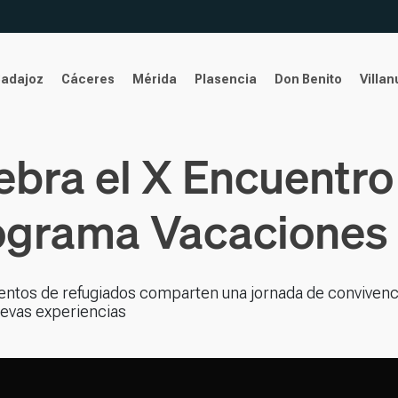
Badajoz
Cáceres
Mérida
Plasencia
Don Benito
Villa
ebra el X Encuentr
rograma Vacaciones
entos de refugiados comparten una jornada de convivenc
nuevas experiencias