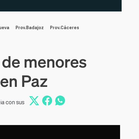
nueva
Prov.Badajoz
Prov.Cáceres
o de menores
 en Paz
ia con sus