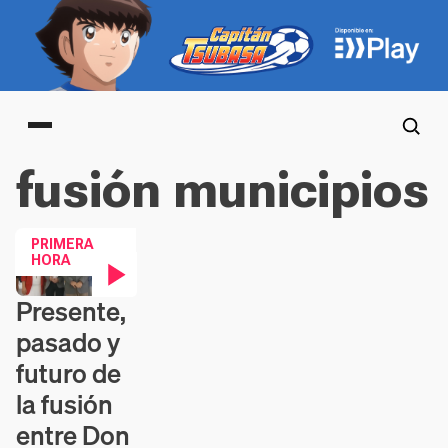
Main menu
fusión municipios
PRIMERA
HORA
Presente,
Contenido en vídeo
pasado y
futuro de
la fusión
entre Don